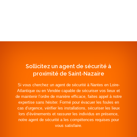
Sollicitez un agent de sécurité à
proximité de Saint-Nazaire
Si vous cherchez un agent de sécurité à Nantes en Loire-
Atlantique ou en Vendée capable de sécuriser vos lieux et
de maintenir l’ordre de manière efficace, faites appel à notre
expertise sans hésiter. Formé pour évacuer les foules en
cas d’urgence, vérifier les installations, sécuriser les lieux
lors d’événements et rassurer les individus en présence,
notre agent de sécurité a les compétences requises pour
vous satisfaire.