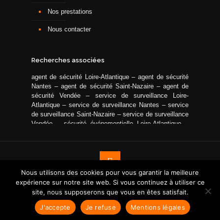
Nos prestations
Nous contacter
Recherches associées
agent de sécurité Loire-Atlantique
–
agent de sécurité
Nantes
–
agent de sécurité Saint-Nazaire
–
agent de
sécurité Vendée
–
service de surveillance Loire-
Atlantique
–
service de surveillance Nantes
–
service
de surveillance Saint-Nazaire
–
service de surveillance
Vendée
–
sécurité événementielle Loire-Atlantique
–
sécurité événementielle Nantes
–
sécurité
événementielle Saint-Nazaire
–
sécurité
événementielle Vendée
–
gardiennage Loire-Atlantique
–
gardiennage Nantes
–
gardiennage Saint-Nazaire
–
gardiennage Vendée
–
agent sécurité camping Loire-
Nous utilisons des cookies pour vous garantir la meilleure
Atlantique
–
agent sécurité camping Nantes
–
agent
expérience sur notre site web. Si vous continuez à utiliser ce
© Copyright
2026 ASPS. Tous droits réservés - Site réalisé par :
sécurité camping Saint-Nazaire
–
agent sécurité
site, nous supposerons que vous en êtes satisfait.
Agence de communication Nancy
|
Mentions
camping Vendée
légales
|
Politique de confidentialité
J'accepte
Je refuse
Mentions légales