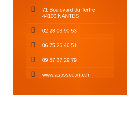
71 Boulevard du Tertre
44100 NANTES
02 28 03 90 53
06 75 26 46 51
09 57 27 29 79
www.aspssecurite.fr